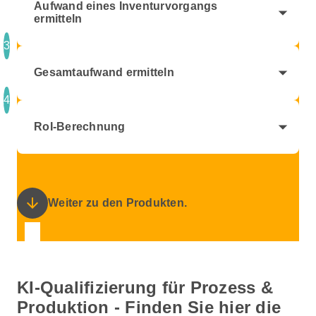
Aufwand eines Inventurvorgangs
arrow_drop_down
ermitteln
3
arrow_drop_down
Gesamtaufwand ermitteln
4
arrow_drop_down
RoI-Berechnung
arrow_downward
Weiter zu den Produkten.
KI-Qualifizierung für Prozess &
Produktion - Finden Sie hier die