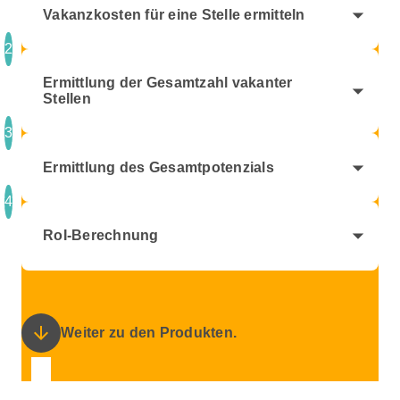
arrow_drop_down
Vakanzkosten für eine Stelle ermitteln
2
Ermittlung der Gesamtzahl vakanter
arrow_drop_down
Stellen
3
arrow_drop_down
Ermittlung des Gesamtpotenzials
4
arrow_drop_down
RoI-Berechnung
arrow_downward
Weiter zu den Produkten.