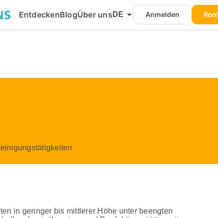
arrow_drop_down
Entdecken
Blog
Über uns
DE
Anmelden
Kont
einigungstätigkeiten
en in geringer bis mittlerer Höhe unter beengten