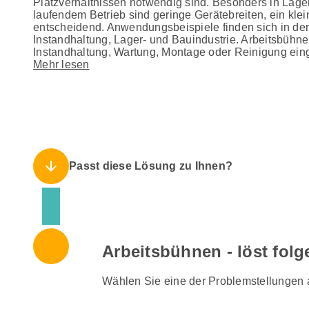
Platzverhältnissen notwendig sind. Besonders in Lager
laufendem Betrieb sind geringe Gerätebreiten, ein kle
entscheidend. Anwendungsbeispiele finden sich in den
Instandhaltung, Lager- und Bauindustrie. Arbeitsbühn
Instandhaltung, Wartung, Montage oder Reinigung ein
Mehr lesen
arrow_downward
Passt diese Lösung zu Ihnen?
Arbeitsbühnen - löst fol
Wählen Sie eine der Problemstellungen au