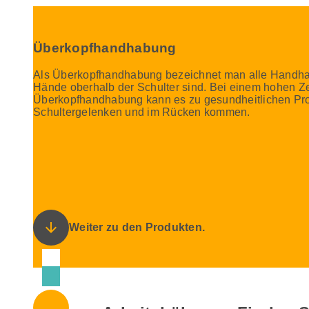
Überkopfhandhabung
Als Überkopfhandhabung bezeichnet man alle Handha
Hände oberhalb der Schulter sind. Bei einem hohen Ze
Überkopfhandhabung kann es zu gesundheitlichen Pr
Schultergelenken und im Rücken kommen.
arrow_downward
Weiter zu den Produkten.