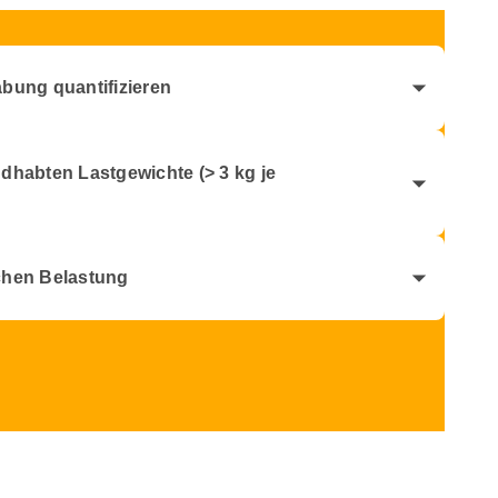
arrow_drop_down
bung quantifizieren
dhabten Lastgewichte (> 3 kg je
arrow_drop_down
arrow_drop_down
chen Belastung