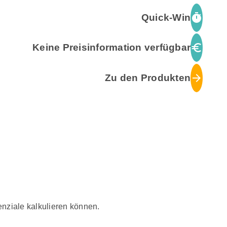
timer
Quick-Win
euro
Keine Preisinformation verfügbar
arrow_forward
Zu den Produkten
enziale kalkulieren können.