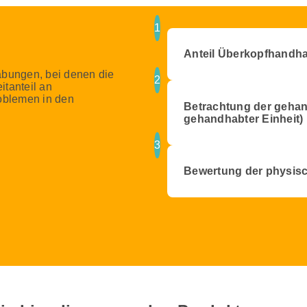
1
Anteil Überkopfhandha
bungen, bei denen die
2
itanteil an
oblemen in den
Betrachtung der gehan
gehandhabter Einheit)
3
Bewertung der physis