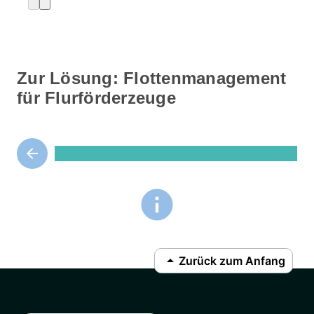
Zur Lösung: Flottenmanagement
für Flurförderzeuge
arrow_backward
info
arrow_drop_up
Zurück zum Anfang