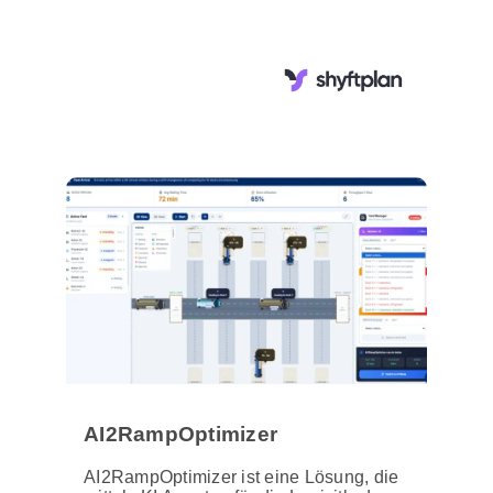
AI2RampOptimizer
AI2RampOptimizer ist eine Lösung, die