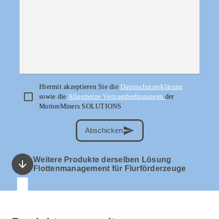
Hiermit akzeptieren Sie die
Datenschutzerklärung
sowie die
Allgemeine Vertragsbedingungen
der
MotionMiners SOLUTIONS
send
Abschicken
Weitere Produkte derselben Lösung
arrow_downward
Flottenmanagement für Flurförderzeuge