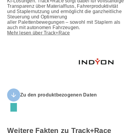
KI-Lösungen. Track+Race sorgt dabei für vollständige
Transparenz über Materialfluss, Fahrerproduktivität
und Staplernutzung und ermöglicht die ganzheitliche
Steuerung und Optimierung
aller Palettenbewegungen – sowohl mit Staplern als
auch mit autonomen Fahrzeugen.
Mehr lesen über Track+Race
arrow_downward
Zu den produktbezogenen Daten
Weitere Fakten zu Track+Race