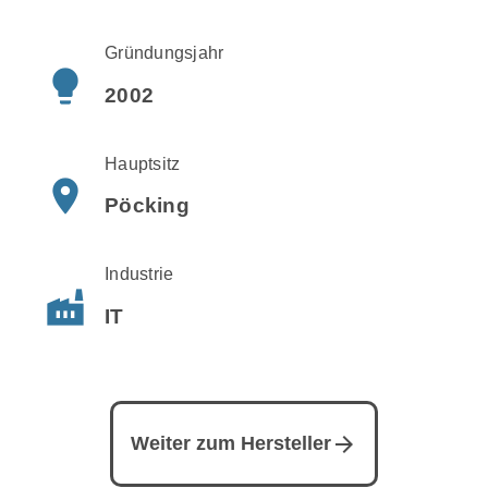
Gründungsjahr
lightbulb
2002
Hauptsitz
place
Pöcking
Industrie
factory
IT
arrow_forward
Weiter zum Hersteller